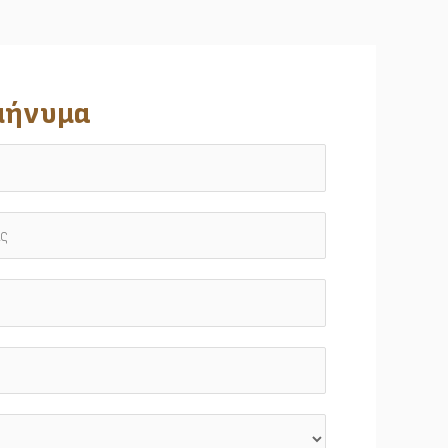
 μήνυμα