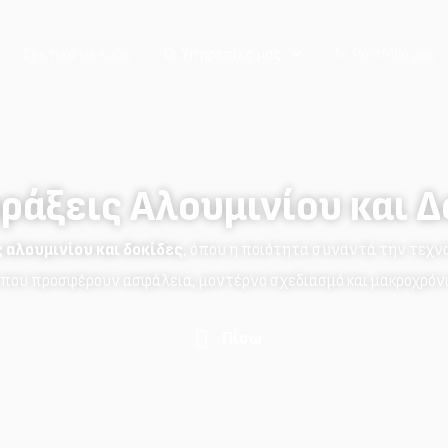
Σχετικά με εμάς
Οι Υπηρεσίες μας
Το Portfolio μας
ράξεις Αλουμινίου και Δ
 αλουμινίου και δοκίδες
, όπου η ποιότητα συναντά την τεχνο
 που προσφέρουν ασφάλεια, μοντέρνο σχεδιασμό και μακροχρόν
Πίσω