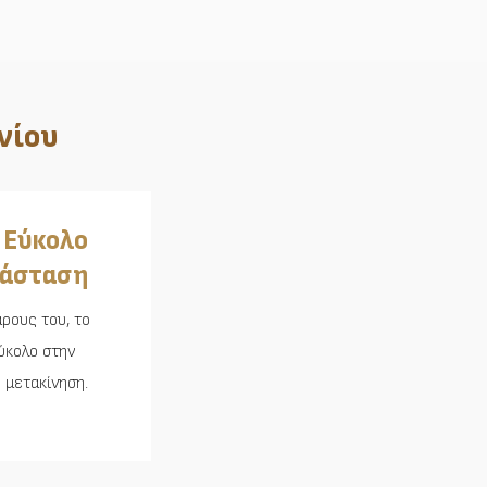
νίου
 Εύκολο
τάσταση
ρους του, το
εύκολο στην
 μετακίνηση.