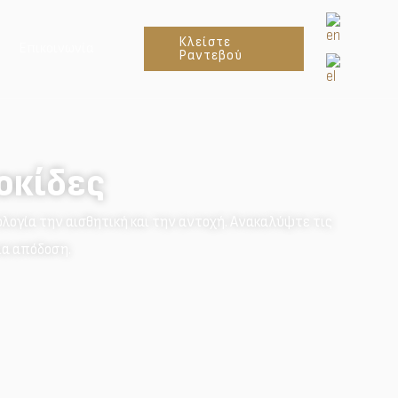
Κλείστε
Επικοινωνία
Ραντεβού
οκίδες
λογία την αισθητική και την αντοχή. Ανακαλύψτε τις
ια απόδοση.